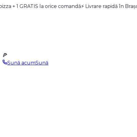
pizza + 1 GRATIS la orice comandă
Meniu
Pizza Builder
Oferte
Blue Points
⚡ Livrare rapidă în Bra
Despre
Noi
Contact
0268 989
Cont
🍕
Sună acum
Sună