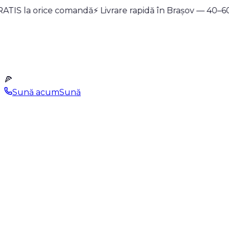
GRATIS la orice comandă
Meniu
Pizza Builder
Oferte
⚡ Livrare rapidă în Brașov — 40–6
Blue Points
Despre Noi
Con
0268 989
Cont
🍕
Sună acum
Sună