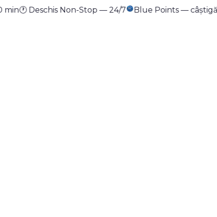
0 min
tact
🕐 Deschis Non-Stop — 24/7
Blue Points — câștigă