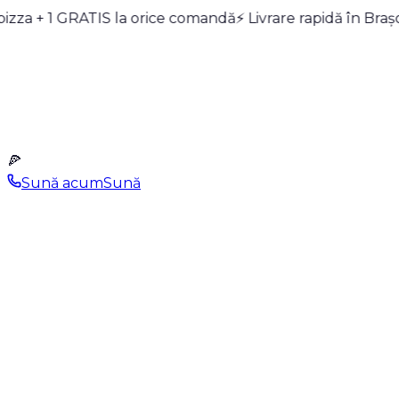
pizza + 1 GRATIS la orice comandă
Meniu
Pizza Builder
Oferte
Blue Points
⚡ Livrare rapidă în Bra
Despre
Noi
Contact
0268 989
Cont
🍕
Sună acum
Sună