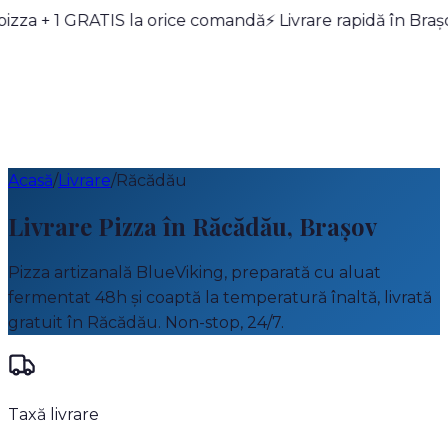
pizza + 1 GRATIS la orice comandă
Meniu
Pizza Builder
Oferte
Blue Points
⚡ Livrare rapidă în Bra
Despre
Noi
Contact
0268 989
Cont
Acasă
/
Livrare
/
Răcădău
Livrare Pizza în
Răcădău
, Brașov
Pizza artizanală BlueViking, preparată cu aluat
fermentat 48h și coaptă la temperatură înaltă, livrată
gratuit
în
Răcădău
. Non-stop, 24/7.
Taxă livrare