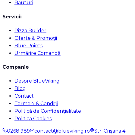
Băuturi
Servicii
Pizza Builder
Oferte & Promoții
Blue Points
Urmărire Comandă
Companie
Despre BlueViking
Blog
Contact
Termeni & Condiții
Politică de Confidențialitate
Politică Cookies
0268 989
contact@blueviking.ro
Str. Crișana 4,