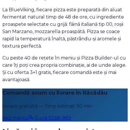
La BlueViking, fiecare pizza este preparată din aluat
fermentat natural timp de 48 de ore, cu ingrediente
proaspete selectate cu grijă: făină italiană tip 00, roșii
San Marzano, mozzarella proaspătă. Pizza se coace
rapid la temperatură înaltă, păstrându-și aromele și
textura perfectă.
Cu peste 40 de rețete în meniu și Pizza Builder-ul cu
care îți poți crea propria combinație, ai de unde alege.
Și cu oferta 3+1 gratis, fiecare comandă este și mai
avantajoasă.
Comandă acum cu livrare în
Răcădău
Livrare gratuită
— Timp estimat:
50
min
Vezi meniul
Sună 0268-989