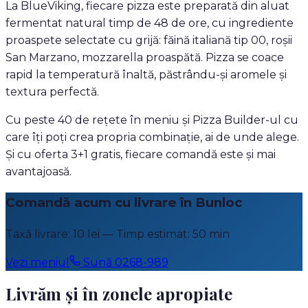
La BlueViking, fiecare pizza este preparată din aluat
fermentat natural timp de 48 de ore, cu ingrediente
proaspete selectate cu grijă: făină italiană tip 00, roșii
San Marzano, mozzarella proaspătă. Pizza se coace
rapid la temperatură înaltă, păstrându-și aromele și
textura perfectă.
Cu peste 40 de rețete în meniu și Pizza Builder-ul cu
care îți poți crea propria combinație, ai de unde alege.
Și cu oferta 3+1 gratis, fiecare comandă este și mai
avantajoasă.
Comandă acum cu livrare în
Bunloc
Taxă livrare: 10 lei
— Timp estimat:
50
min
Vezi meniul
Sună 0268-989
Livrăm și în zonele apropiate