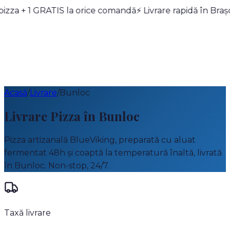
pizza + 1 GRATIS la orice comandă
Meniu
Pizza Builder
Oferte
Blue Points
⚡ Livrare rapidă în Bra
Despre
Noi
Contact
0268 989
Cont
Acasă
/
Livrare
/
Bunloc
Livrare Pizza în
Bunloc
Pizza artizanală BlueViking, preparată cu aluat
fermentat 48h și coaptă la temperatură înaltă, livrată
în
Bunloc
. Non-stop, 24/7.
Taxă livrare